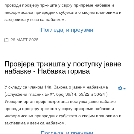
проводи провјеру тржишта у сврху припреме набавке и
информисања привредних субјеката о својим плановима и
захтјевима у вези са набавком.
Погледај и преузми
26 МАРТ 2025
Провјера тржишта у поступку јавне
набавке - Набавка горива
У складу са чланом 14a. Закона о јавним набавкама
(„Службени гласник БиХ“, број 39/14, 59/22 и 50/24 )
Уговорни орган прије покретања поступка јавне набавке
проводи провјеру тржишта у сврху припреме набавке и
информисања привредних субјеката о својим плановима и
захтјевима у вези са набавком.
Погледај и преузми