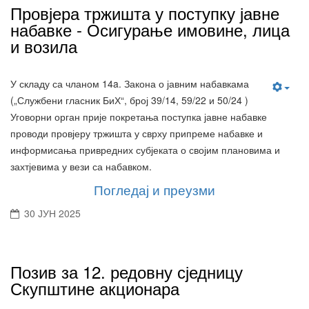
Провјера тржишта у поступку јавне
набавке - Осигурање имовине, лица
и возила
У складу са чланом 14a. Закона о јавним набавкама
(„Службени гласник БиХ“, број 39/14, 59/22 и 50/24 )
Уговорни орган прије покретања поступка јавне набавке
проводи провјеру тржишта у сврху припреме набавке и
информисања привредних субјеката о својим плановима и
захтјевима у вези са набавком.
Погледај и преузми
30 ЈУН 2025
Позив за 12. редовну сједницу
Скупштине акционара