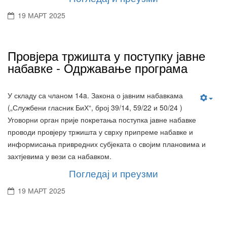
19 МАРТ 2025
Провјера тржишта у поступку јавне
набавке - Одржавање програма
У складу са чланом 14a. Закона о јавним набавкама
(„Службени гласник БиХ“, број 39/14, 59/22 и 50/24 )
Уговорни орган прије покретања поступка јавне набавке
проводи провјеру тржишта у сврху припреме набавке и
информисања привредних субјеката о својим плановима и
захтјевима у вези са набавком.
Погледај и преузми
19 МАРТ 2025