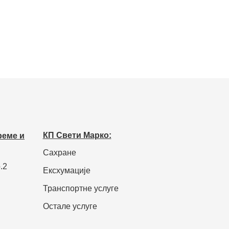
КП Свети Марко:
реме и
Сахране
.2
Ексхумације
Транспортне услуге
Остале услуге