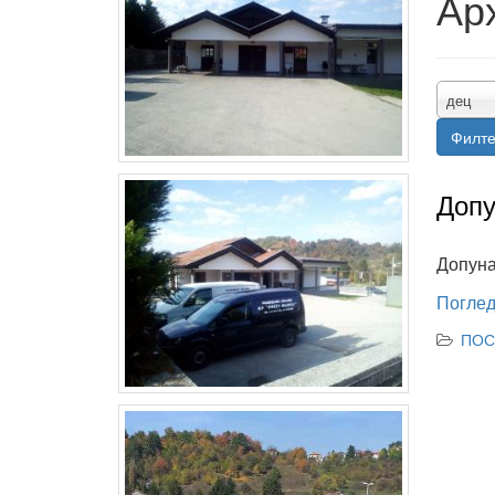
Ар
дец
Филт
Допу
Допуна
Поглед
ПОС