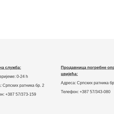
на служба:
Продавница погребне оп
цвијећа:
вријеме: 0-24 h
Адреса: Српских ратника бр
: Српских ратника бр. 2
Телефон: +387 57/343-080
н: +387 57/373-159