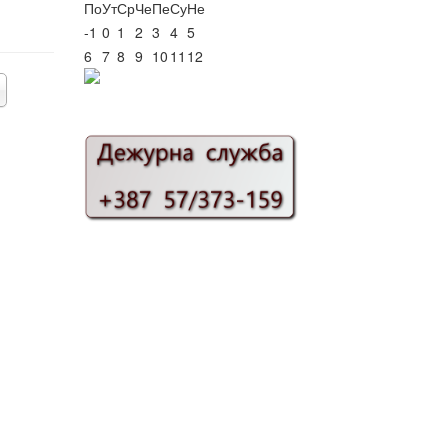
По
Ут
Ср
Че
Пе
Су
Не
-1
0
1
2
3
4
5
6
7
8
9
10
11
12